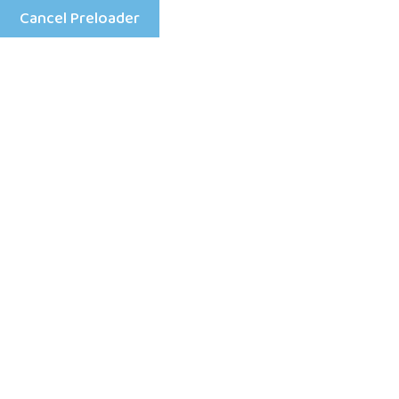
Cancel Preloader
Mon - Fri: 8:00 am - 4:00 pm
+25198633333
Home
Online Ca
Digita