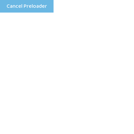
Cancel Preloader
Mon - Fri: 8:00 am - 4:00 pm
+25198633333
Home