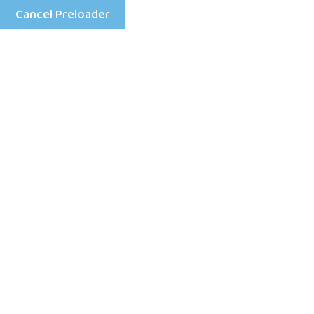
Cancel Preloader
Mon - Fri: 8:00 am - 4:00 pm
+25198633333
Home
Cate