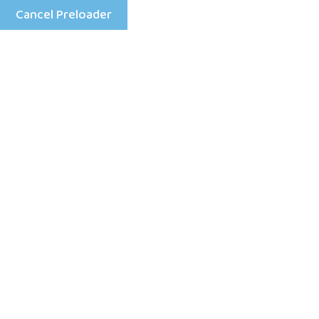
Cancel Preloader
Menu
Day:
April 30, 2026
Home
2026
April
30
100 Views
0 Comment
April 30, 2026
Принципы DevOps: что это и зачем