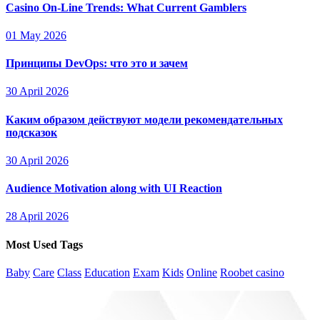
Casino On-Line Trends: What Current Gamblers
01 May 2026
Принципы DevOps: что это и зачем
30 April 2026
Каким образом действуют модели рекомендательных
подсказок
30 April 2026
Audience Motivation along with UI Reaction
28 April 2026
Most Used Tags
Baby
Care
Class
Education
Exam
Kids
Online
Roobet casino