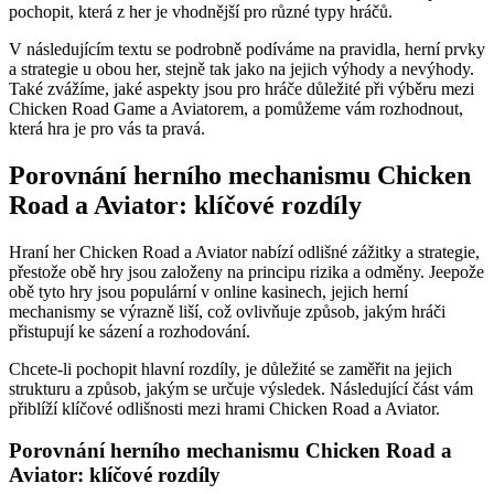
pochopit, která z her je vhodnější pro různé typy hráčů.
V následujícím textu se podrobně podíváme na pravidla, herní prvky
a strategie u obou her, stejně tak jako na jejich výhody a nevýhody.
Také zvážíme, jaké aspekty jsou pro hráče důležité při výběru mezi
Chicken Road Game a Aviatorem, a pomůžeme vám rozhodnout,
která hra je pro vás ta pravá.
Porovnání herního mechanismu Chicken
Road a Aviator: klíčové rozdíly
Hraní her Chicken Road a Aviator nabízí odlišné zážitky a strategie,
přestože obě hry jsou založeny na principu rizika a odměny. Jeepože
obě tyto hry jsou populární v online kasinech, jejich herní
mechanismy se výrazně liší, což ovlivňuje způsob, jakým hráči
přistupují ke sázení a rozhodování.
Chcete-li pochopit hlavní rozdíly, je důležité se zaměřit na jejich
strukturu a způsob, jakým se určuje výsledek. Následující část vám
přiblíží klíčové odlišnosti mezi hrami Chicken Road a Aviator.
Porovnání herního mechanismu Chicken Road a
Aviator: klíčové rozdíly