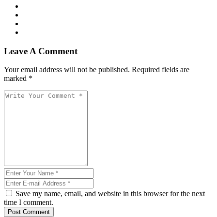
Leave A Comment
Your email address will not be published. Required fields are
marked *
Save my name, email, and website in this browser for the next
time I comment.
Post Comment