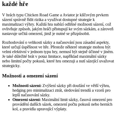
každé hře
V hrách typu Chicken Road Game a Aviator je klíčovým prvkem
sázení správně řídit rizika a využívat dostupné strategie k
maximalizaci výhry. Každá hra nabízí odlišné možnosti sázení, což
ovlivňuje způsob, jakým hráči přistupují ke svým sázkám, a zároveň
nastavuje určitá omezení, jimž je nutné se přizpůsobit.
Rozhodování o velikosti sázky a načasování jsou zásadní aspekty,
které určují úspěšnost ve hře. Přestože některé strategie mohou být
velmi efektivní v jednom typu hry, nemusí být stejně účinné v jiném.
Je také důležité brát v potaz limitace, například maximální sázky
nebo limitní počty pokusů, které hru omezuji a nutí sázející uvažovat
strategicky.
Možnosti a omezení sázení
Možnosti sázení:
Zvýšení sázky při doufání ve větší výhru,
hedging pro minimalizaci ztrát, sledování trendů a vzorů pro
lepší načasování sázky.
Omezení sázení:
Maximální limit sázky, časová omezení pro
provádění dalších sázek, omezení počtu pokusů nebo herních
kol, a pravidla upravující výplaty.