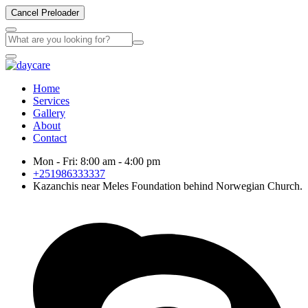
Cancel Preloader
Home
Services
Gallery
About
Contact
Mon - Fri: 8:00 am - 4:00 pm
+251986333337
Kazanchis near Meles Foundation behind Norwegian Church.