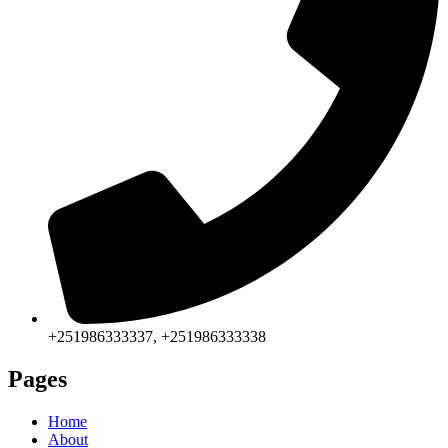
+251986333337, +251986333338
Pages
Home
About