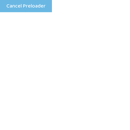
Cancel Preloader
Menu
1. Casinos para conjuntos
moviles cual priorizan una
distraccion
Home
Uncategorized
1. Casinos para conjuntos moviles cual priorizan una
distraccion