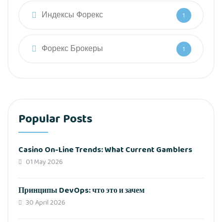
Индексы Форекс
1
Форекс Брокеры
1
Popular Posts
Casino On-Line Trends: What Current Gamblers
01 May 2026
Принципы DevOps: что это и зачем
30 April 2026