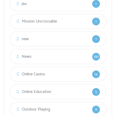
jeu
1
Mission Uncrossable
1
new
1
News
190
Online Casino
14
Online Education
5
Outdoor Playing
6