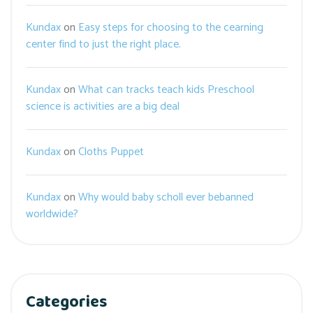
Kundax
on
Easy steps for choosing to the cearning
center find to just the right place.
Kundax
on
What can tracks teach kids Preschool
science is activities are a big deal
Kundax
on
Cloths Puppet
Kundax
on
Why would baby scholl ever bebanned
worldwide?
Categories