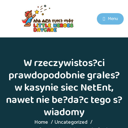
Menu
W rzeczywistos?ci
prawdopodobnie grales?
w kasynie siec NetEnt,
nawet nie be?da?c tego s?
wiadomy
Home
Uncategorized