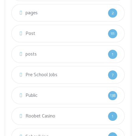
pages
2
Post
111
posts
1
Pre School Jobs
7
Public
138
Roobet Casino
1