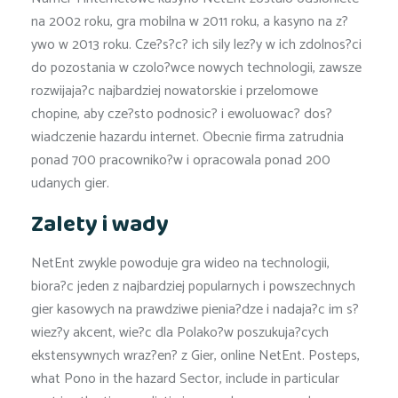
na 2002 roku, gra mobilna w 2011 roku, a kasyno na z?
ywo w 2013 roku. Cze?s?c? ich sily lez?y w ich zdolnos?ci
do pozostania w czolo?wce nowych technologii, zawsze
rozwijaja?c najbardziej nowatorskie i przelomowe
chopine, aby cze?sto podnosic? i ewoluowac? dos?
wiadczenie hazardu internet. Obecnie firma zatrudnia
ponad 700 pracowniko?w i opracowala ponad 200
udanych gier.
Zalety i wady
NetEnt zwykle powoduje gra wideo na technologii,
biora?c jeden z najbardziej popularnych i powszechnych
gier kasowych na prawdziwe pienia?dze i nadaja?c im s?
wiez?y akcent, wie?c dla Polako?w poszukuja?cych
ekstensywnych wraz?en? z Gier, online NetEnt. Posteps,
what Pono in the hazard Sector, include in particular