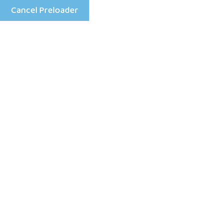
Cancel Preloader
Menu
Top 5 appareil sur au-
dessous IGT de s’amuser
gratis
Home
Uncategorized
Top 5 appareil sur au-dessous IGT de s’amuser gratis