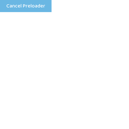
Cancel Preloader
Mon - Fri: 8:00 am - 4:00 pm
+25198633333
Home
Porowna
Legalnych 