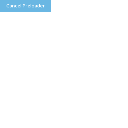
Cancel Preloader
Mon - Fri: 8:00 am - 4:00 pm
+25198633333
Home
Na jakieko
grac na