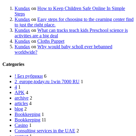
Kundax
on
How to Keep Children Safe Online In Simple
Steps
Kundax
on
Easy steps for choosing to the cearning center find
to just the right place.
Kundax
on
What can tracks teach kids Preschool science is
activities are a big deal
Kundax
on
Cloths Puppet
Kundax
on
Why would baby scholl ever bebanned
worldwide?
Categories
! Без рубрики
6
2_europe-today.ru 1win 7000 RU
1
4
1
APK
4
archive
2
articles
4
blog
2
Bookkeeping
1
Bookkeeping
11
Casino
1
Consulting services in the UAE
2