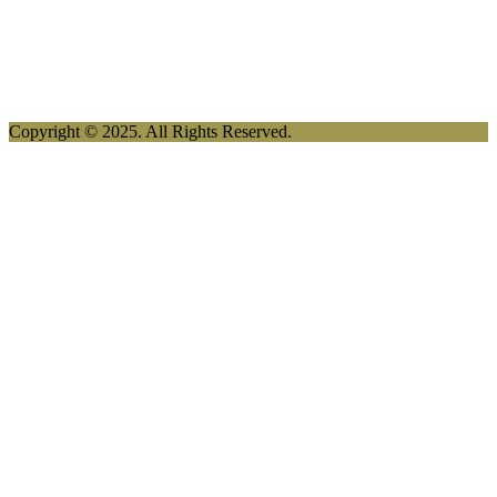
Copyright © 2025. All Rights Reserved.