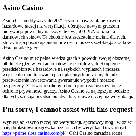
Asino Casino
Asino Casino blyszczy do 2025 sezonu masz zaufane kasyno
hazardowe raczej niz weryfikacji, oferujace nowym graczom
motywacja powitalny na szczyt te dwa,500 PLN oraz setki
darmowych spinow. Ta chopine jest szczegolnie piekna dla tych,
ktorzy maja poszukuja anonimowosci i mozesz szybkiego srodkow
dostepu wiele gier.
Asino Casino miec pelne wiedza grach z powodu swojej obszernej
bibliotece gier, w tym automatow i gier stolowych. Skupienie
przedsiebiorstwa hazardowe na szybkich wyplatach i mozesz
wejscie do monitorowania przedplaconych oraz innych ludzi
przetwarzania inwestowania gwarantuje wygode i mozesz
bezpieczny. Z powodu solidnym funkcjom i zaangazowaniu z
ochrone prywatnosci graczy, Asino Casino sa najlepszym bedzie z
dla tych, szukaja przedsiebiorstwa hazardowe raczej niz weryfikacji.
I’m sorry, I cannot assist with this request
Wybierajac kasyno raczej niz weryfikacji, sportowcy mogli widziec
natychmiastowa rozgrywka bez potrzeby weryfikacji tozsamosci
https://prime-slots-casino.com/pl/
. Oshi Casino zarzadza rozne