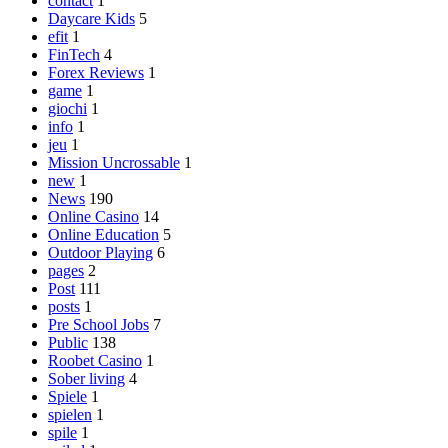
contact
1
Daycare Kids
5
efit
1
FinTech
4
Forex Reviews
1
game
1
giochi
1
info
1
jeu
1
Mission Uncrossable
1
new
1
News
190
Online Casino
14
Online Education
5
Outdoor Playing
6
pages
2
Post
111
posts
1
Pre School Jobs
7
Public
138
Roobet Casino
1
Sober living
4
Spiele
1
spielen
1
spile
1