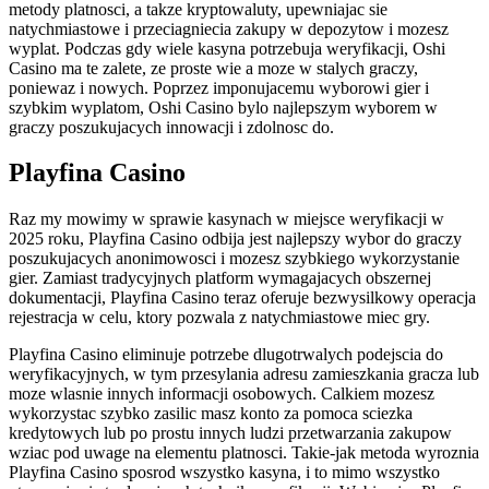
metody platnosci, a takze kryptowaluty, upewniajac sie
natychmiastowe i przeciagniecia zakupy w depozytow i mozesz
wyplat. Podczas gdy wiele kasyna potrzebuja weryfikacji, Oshi
Casino ma te zalete, ze proste wie a moze w stalych graczy,
poniewaz i nowych. Poprzez imponujacemu wyborowi gier i
szybkim wyplatom, Oshi Casino bylo najlepszym wyborem w
graczy poszukujacych innowacji i zdolnosc do.
Playfina Casino
Raz my mowimy w sprawie kasynach w miejsce weryfikacji w
2025 roku, Playfina Casino odbija jest najlepszy wybor do graczy
poszukujacych anonimowosci i mozesz szybkiego wykorzystanie
gier. Zamiast tradycyjnych platform wymagajacych obszernej
dokumentacji, Playfina Casino teraz oferuje bezwysilkowy operacja
rejestracja w celu, ktory pozwala z natychmiastowe miec gry.
Playfina Casino eliminuje potrzebe dlugotrwalych podejscia do
weryfikacyjnych, w tym przesylania adresu zamieszkania gracza lub
moze wlasnie innych informacji osobowych. Calkiem mozesz
wykorzystac szybko zasilic masz konto za pomoca sciezka
kredytowych lub po prostu innych ludzi przetwarzania zakupow
wziac pod uwage na elementu platnosci. Takie-jak metoda wyroznia
Playfina Casino sposrod wszystko kasyna, i to mimo wszystko