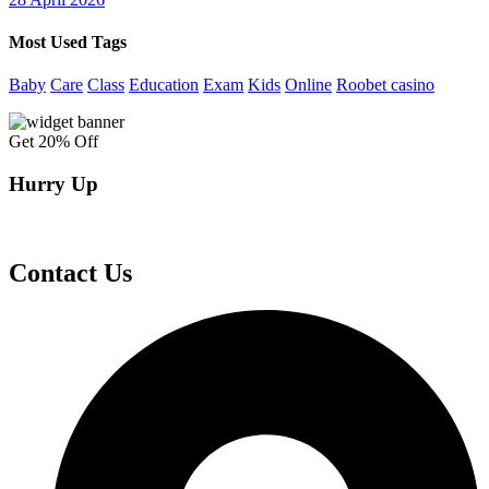
Most Used Tags
Baby
Care
Class
Education
Exam
Kids
Online
Roobet casino
Get 20% Off
Hurry Up
Contact Us