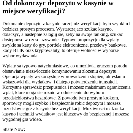
Od dokonczyc depozytu w kasynie w
miejsce weryfikacji?
Dokonanie depozytu z kasynie raczej niz weryfikacji bylo szybkim i
bedziesz prostym procesem. Wystarczajaco szukac kasyno,
dolaczyc, a nastepnie zaloguj sie, zeby na swoje ranking, szukac
dostepnosc w czesc uzywanie. Typowe propozycje dla wplaty
zwykle sa karty do gry, portfele elektroniczne, przelewy bankowe,
kody BLIK oraz kryptowaluty, to oferuje wolnosc w wyborze
wybor wydawania.
Wplaty sa typowo natychmiastowe, co umozliwia graczom porodu
obstawianie niezwlocznie kontynuowaniu zlozeniu depozytu.
Operacja wplaty wykorzystuje wprowadzeniu stopien, okreslaniu
wskazowki dla wydatkow, i dlatego potwierdzeniu transakcji.
Korzystne sprawdzic przepustnica i mozesz maksimum ograniczenia
wplat, ktore moga sie roznic w odniesieniu do wyboru
przedsiebiorstwa hazardowe. Z powodu tym prostym krokom,
sportowcy mogli szybko i bezpiecznie robic depozytu i mozesz
przedstawic gre z kasynie bez weryfikacji. Mozliwosci malzonka
kasyno i techniki wydatkow jest kluczowy do bezpiecznej i mozesz
wygodnej gra wideo.
Share Now: