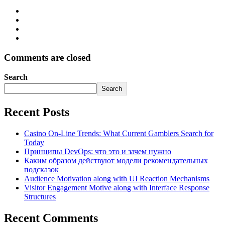
Comments are closed
Search
Search
Recent Posts
Casino On-Line Trends: What Current Gamblers Search for
Today
Принципы DevOps: что это и зачем нужно
Каким образом действуют модели рекомендательных
подсказок
Audience Motivation along with UI Reaction Mechanisms
Visitor Engagement Motive along with Interface Response
Structures
Recent Comments