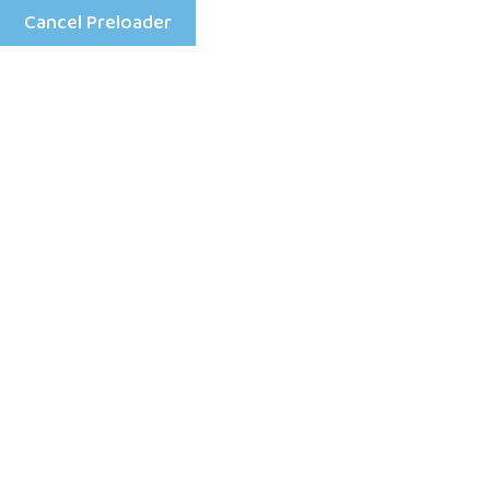
Cancel Preloader
Menu
Jeu en tenant crash , !
minimum-jeux sur les
salle de jeu de france
Home
Uncategorized
Jeu en tenant crash , ! minimum-jeux sur les salle de
jeu de france