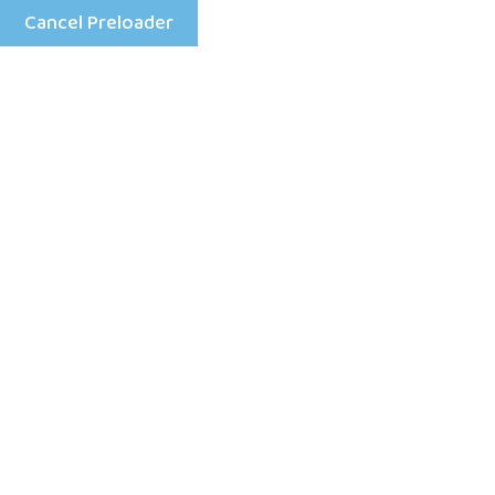
Cancel Preloader
Mon - Fri: 8:00 am - 4:00 pm
+25198633333
Home
Dodatk
Skuteczny u