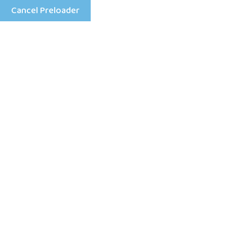
Cancel Preloader
Mon - Fri: 8:00 am - 4:00 pm
+25198633333
Home
Rassurez-vo
l�egard de