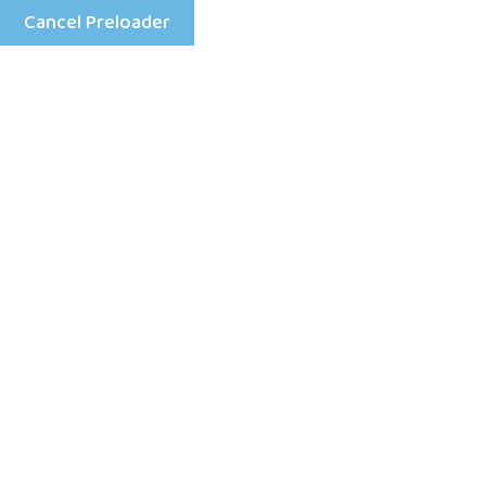
Cancel Preloader
Mon - Fri: 8:00 am - 4:00 pm
+25198633333
Home
Des trio pr
de trente 